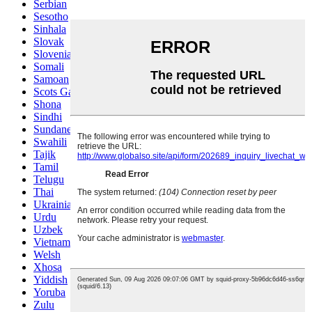
Serbian
Sesotho
Sinhala
Slovak
Slovenian
Somali
Samoan
Scots Gaelic
Shona
Sindhi
Sundanese
Swahili
Tajik
Tamil
Telugu
Thai
Ukrainian
Urdu
Uzbek
Vietnamese
Welsh
Xhosa
Yiddish
Yoruba
Zulu